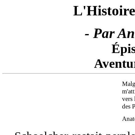
L'Histoir
- Par An
Épi
Aventur
Malg
m'att
vers 
des 
Anato