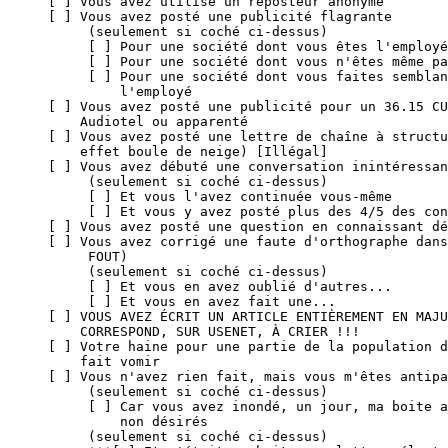
[ ] Vous avez utilisé un reposteur anonyme

[ ] Vous avez posté une publicité flagrante

     (seulement si coché ci-dessus)

     [ ] Pour une société dont vous êtes l'employé

     [ ] Pour une société dont vous n'êtes même pa
     [ ] Pour une société dont vous faites semblan
         l'employé

[ ] Vous avez posté une publicité pour un 36.15 CU
    Audiotel ou apparenté

[ ] Vous avez posté une lettre de chaîne à structu
    effet boule de neige) [Illégal]

[ ] Vous avez débuté une conversation inintéressan
     (seulement si coché ci-dessus)

     [ ] Et vous l'avez continuée vous-même

     [ ] Et vous y avez posté plus des 4/5 des con
[ ] Vous avez posté une question en connaissant dé
[ ] Vous avez corrigé une faute d'orthographe dans
     FOUT)

     (seulement si coché ci-dessus)

     [ ] Et vous en avez oublié d'autres...

     [ ] Et vous en avez fait une...

[ ] VOUS AVEZ ÉCRIT UN ARTICLE ENTIÈREMENT EN MAJU
    CORRESPOND, SUR USENET, À CRIER !!!

[ ] Votre haine pour une partie de la population d
    fait vomir

[ ] Vous n'avez rien fait, mais vous m'êtes antipa
     (seulement si coché ci-dessus)

     [ ] Car vous avez inondé, un jour, ma boite a
         non désirés

     (seulement si coché ci-dessus)
