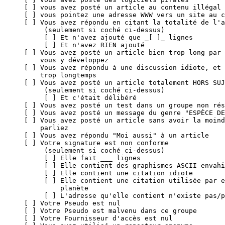
[ ] vous avez posté un article au contenu illégal

[ ] vous pointez une adresse WWW vers un site au c
[ ] Vous avez répondu en citant la totalité de l'a
     (seulement si coché ci-dessus)

     [ ] Et n'avez ajouté que _[ ]_ lignes

     [ ] Et n'avez RIEN ajouté

[ ] Vous avez posté un article bien trop long par 
    vous y développez

[ ] Vous avez répondu à une discussion idiote, et 
    trop longtemps

[ ] Vous avez posté un article totalement HORS SUJ
     (seulement si coché ci-dessus)

     [ ] Et c'était délibéré

[ ] Vous avez posté un test dans un groupe non rés
[ ] Vous avez posté un message du genre "ESPÈCE DE
[ ] Vous avez posté un article sans avoir la moind
    parliez

[ ] Vous avez répondu "Moi aussi" à un article

[ ] Votre signature est non conforme

     (seulement si coché ci-dessus)

     [ ] Elle fait ___ lignes

     [ ] Elle contient des graphismes ASCII envahi
     [ ] Elle contient une citation idiote

     [ ] Elle contient une citation utilisée par e
         planète

     [ ] L'adresse qu'elle contient n'existe pas/p
[ ] Votre Pseudo est nul

[ ] Votre Pseudo est malvenu dans ce groupe

[ ] Votre Fournisseur d'accès est nul
