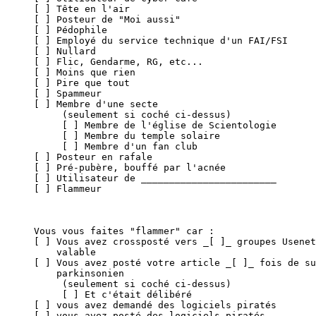
[ ] Tête en l'air

[ ] Posteur de "Moi aussi"

[ ] Pédophile

[ ] Employé du service technique d'un FAI/FSI

[ ] Nullard

[ ] Flic, Gendarme, RG, etc...

[ ] Moins que rien

[ ] Pire que tout

[ ] Spammeur

[ ] Membre d'une secte

     (seulement si coché ci-dessus)

     [ ] Membre de l'église de Scientologie

     [ ] Membre du temple solaire

     [ ] Membre d'un fan club

[ ] Posteur en rafale

[ ] Pré-pubère, bouffé par l'acnée

[ ] Utilisateur de ________________________

[ ] Flammeur

Vous vous faites "flammer" car :

[ ] Vous avez crossposté vers _[ ]_ groupes Usenet
    valable

[ ] Vous avez posté votre article _[ ]_ fois de su
    parkinsonien

     (seulement si coché ci-dessus)

     [ ] Et c'était délibéré

[ ] vous avez demandé des logiciels piratés

[ ] vous avez posté des logiciels piratés
