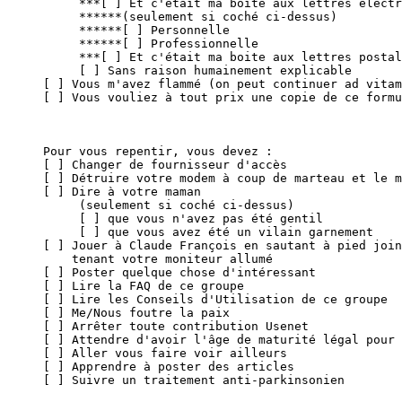
     ***[ ] Et c'était ma boite aux lettres électr
     ******(seulement si coché ci-dessus)

     ******[ ] Personnelle

     ******[ ] Professionnelle

     ***[ ] Et c'était ma boite aux lettres postal
     [ ] Sans raison humainement explicable

[ ] Vous m'avez flammé (on peut continuer ad vitam
[ ] Vous vouliez à tout prix une copie de ce formu
Pour vous repentir, vous devez :

[ ] Changer de fournisseur d'accès

[ ] Détruire votre modem à coup de marteau et le m
[ ] Dire à votre maman

     (seulement si coché ci-dessus)

     [ ] que vous n'avez pas été gentil

     [ ] que vous avez été un vilain garnement

[ ] Jouer à Claude François en sautant à pied join
    tenant votre moniteur allumé

[ ] Poster quelque chose d'intéressant

[ ] Lire la FAQ de ce groupe

[ ] Lire les Conseils d'Utilisation de ce groupe

[ ] Me/Nous foutre la paix

[ ] Arrêter toute contribution Usenet

[ ] Attendre d'avoir l'âge de maturité légal pour 
[ ] Aller vous faire voir ailleurs

[ ] Apprendre à poster des articles

[ ] Suivre un traitement anti-parkinsonien
